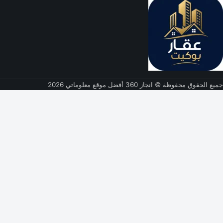
جميع الحقوق محفوظة © انجاز 360 أفضل موقع معلوماتي 2026