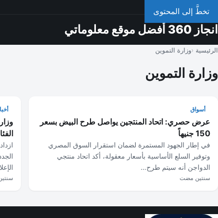
السبت، 8 أغسطس 2026
تخطَّ إلى المحتوى
انجاز 360 أفضل موقع معلوماتي
الرئيسية
وزارة التموين
وزارة التموين
أسواق
أخبا
عرض حصري: اتحاد المنتجين يواصل طرح البيض بسعر
وزار
150 جنيهاً
الفئ
في إطار الجهود المستمرة لضمان استقرار السوق المصري
ازداد
وتوفير السلع الأساسية بأسعار معقولة، أكد اتحاد منتجي
الجدد
الدواجن أنه سيتم طرح…
الإعل
سنتين مضت
سنتي