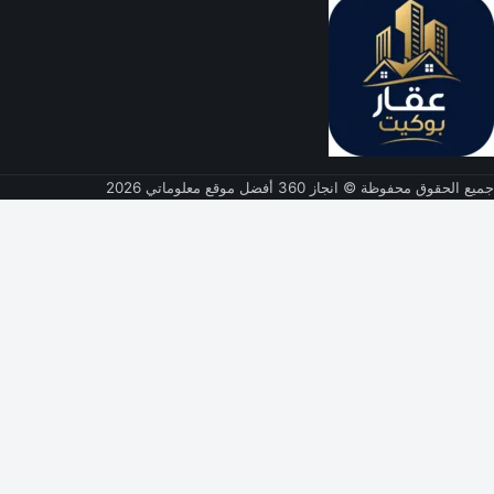
جميع الحقوق محفوظة © انجاز 360 أفضل موقع معلوماتي 2026