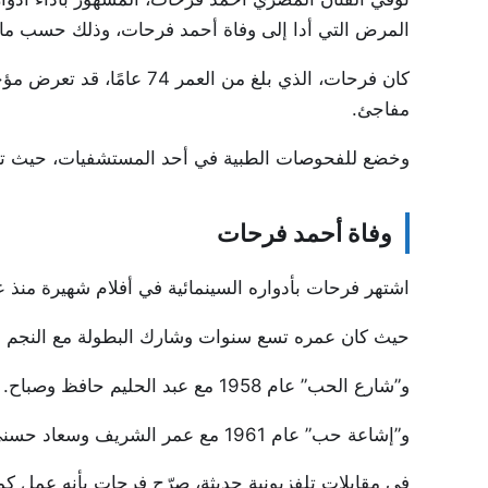
المرض التي أدا إلى وفاة أحمد فرحات، وذلك حسب ما ن
كان فرحات، الذي بلغ من الع
مفاجئ.
وخضع للفحوصات الطبية في أحد المستشفيات، حيث تأكد
وفاة أحمد فرحات
اشتهر فرحات بأدواره السينمائية في أفلام شهيرة منذ عقود،
حيث كان عمره تسع سنوات وشارك البطولة مع النجم الر
و”شارع الحب” عام 1958 مع عبد الحليم حافظ وصباح.
و”إشاعة حب” عام 1961 مع عمر الشريف وسعاد حسني ويوسف وهبي.
في مقابلات تلفزيونية حديثة، صرّح فرحات بأنه عمل كمه