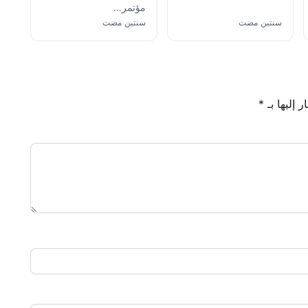
مؤتمر…
سنتين مضت
سنتين مضت
 إليها بـ
*