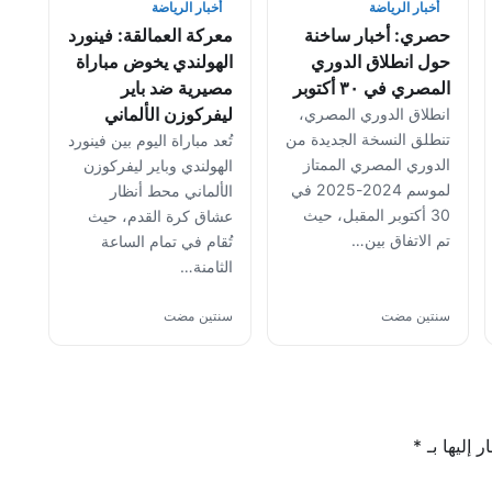
أخبار الرياضة
أخبار الرياضة
حصري: أخبار ساخنة
معركة العمالقة: فينورد
حول انطلاق الدوري
الهولندي يخوض مباراة
المصري في ٣٠ أكتوبر
مصيرية ضد باير
ليفركوزن الألماني
انطلاق الدوري المصري،
تنطلق النسخة الجديدة من
تُعد مباراة اليوم بين فينورد
الدوري المصري الممتاز
الهولندي وباير ليفركوزن
لموسم 2024-2025 في
الألماني محط أنظار
30 أكتوبر المقبل، حيث
عشاق كرة القدم، حيث
تم الاتفاق بين…
تُقام في تمام الساعة
الثامنة…
سنتين مضت
سنتين مضت
 إليها بـ
*