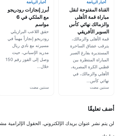
أخبار الرياضة
أخبار الرياضة
القناة المفتوحة لنقل
أبرز إنجازات رودريجو
مباراة قمة الأهلى
مع الملكي في 6
والزمالك نهائي كأس
مواسم
السوبر الأفريقي
حقق اللاعب البرازيلي
رودريجو إنجازاً مهماً في
قمة الأهلى والزمالك،
مسيرته مع نادي ريال
يترقب عشاق الساحرة
مدريد الإسباني، حيث
المستديرة بفارغ الصبر
وصل إلى الفوز رقم 150
المباراة المنتظرة بين
خلال…
قطبي الكرة المصرية،
الأهلي والزمالك، في
نهائي كأس…
سنتين مضت
سنتين مضت
أضف تعليقًا
لن يتم نشر عنوان بريدك الإلكتروني.
الحقول الإلزامية مشار